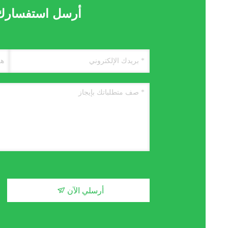
أرسل استفسارك م
أرسلي الآن