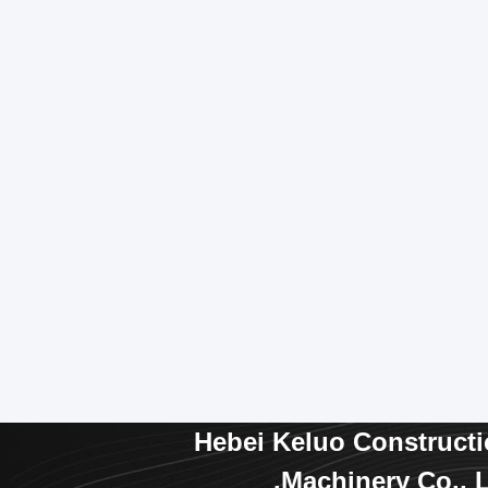
Hebei Keluo Construct
Machinery Co., L