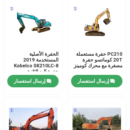
PC210 حفرة مستعملة
الحفرة الأصلية
20T كوماتسو حفرة
المستخدمة 2019
مصغرة مع محرك كومينز
Kobelco SK210LC-8
حفرة اليد الثانية
إرسال استفسار
إرسال استفسار
منزل
المنتجات
حول بنا