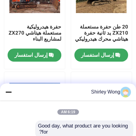
جولة في المعمل
20 طن حفرة مستعملة
حفرة هيدروليكية
ZX210 يد ثانية حفرة
مستعملة هيتاشي ZX270
ضبط الجودة
هيتاشي محرك هيدروليكي
لمشاريع البناء
إرسال استفسار
إرسال استفسار
اتصل بنا
طلب اقتباس
Shirley Wong
محرك Deutz
6:19 AM
محرك فولفو
Good day, what product are you looking 
for?
محرك الكمون
الحفرة المستخدمة لعام
حفرة دوسان الميكانيكية