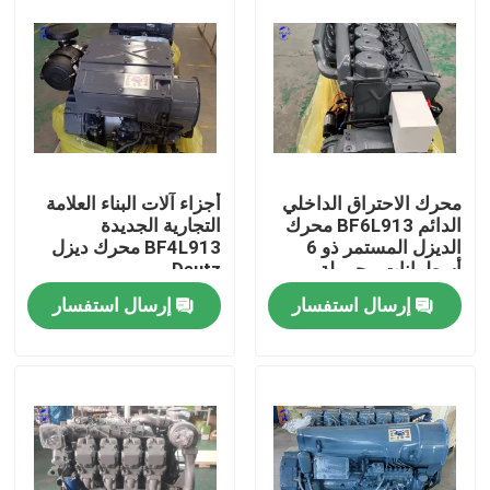
محرك الاحتراق الداخلي
أجزاء آلات البناء العلامة
الدائم BF6L913 محرك
التجارية الجديدة
الديزل المستمر ذو 6
BF4L913 محرك ديزل
أسطوانات محمولة
Deutz
بالتوربوكولر ومبردة
إرسال استفسار
إرسال استفسار
بالهواء لمعدات التعدين
منزل
المنتجات
حول بنا