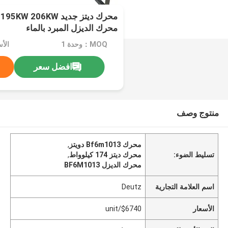
محرك ديتز جديد 6KW
محرك الديزل المبرد بالماء
MOQ：وحدة 1
الأسع
افضل سعر
منتوج وصف
محرك Bf6m1013 دويتز
,
تسليط الضوء:
محرك ديتز 174 كيلوواط
,
محرك الديزل BF6M1013
اسم العلامة التجارية
Deutz
الأسعار
$6740/unit