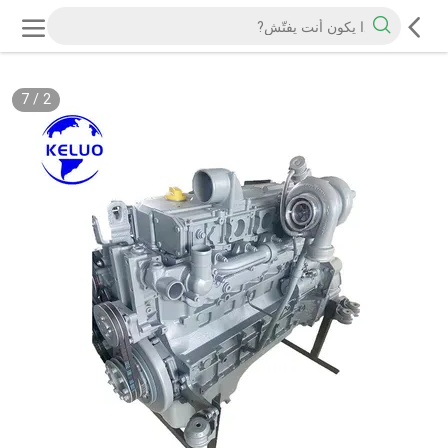
7
/
2