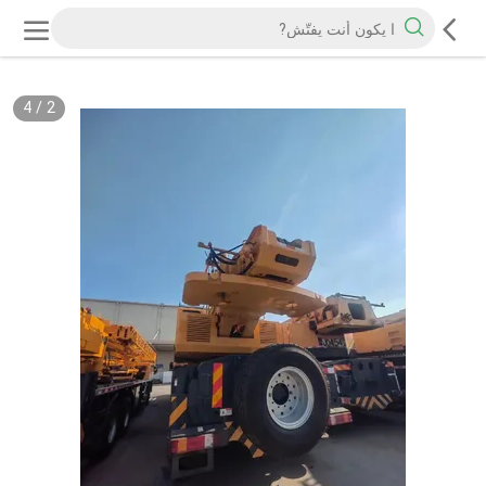
4
/
2