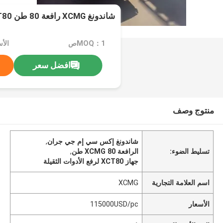
شاندونغ XCMG رافعة 80 طن XCT80 معدات رفع ثقيلة
MOQ：1ص
الأسعار
افضل سعر
منتوج وصف
شاندونغ إكس سي إم جي جران
,
تسليط الضوء:
الرافعة XCMG 80 طن
,
جهاز XCT80 لرفع الأدوات الثقيلة
اسم العلامة التجارية
XCMG
الأسعار
115000USD/pc