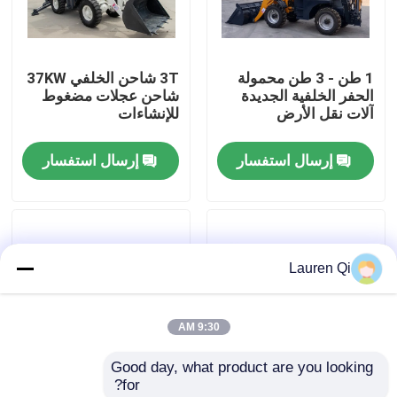
جولة في المعمل
1 طن - 3 طن محمولة
3T شاحن الخلفي 37KW
الحفر الخلفية الجديدة
شاحن عجلات مضغوط
ضبط الجودة
آلات نقل الأرض
للإنشاءات
إرسال استفسار
إرسال استفسار
اتصل بنا
طلب اقتباس
Lauren Qi
محرك Deutz
9:30 AM
محرك فولفو
Good day, what product are you looking 
for?
محرك الكمون
37kw 83kw شاحن
شاندونغ XCMG رافعة 80