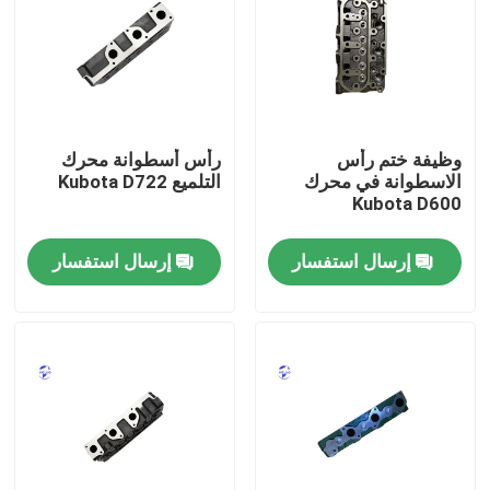
وظيفة ختم رأس
رأس أسطوانة محرك
الاسطوانة في محرك
التلميع Kubota D722
Kubota D600
إرسال استفسار
إرسال استفسار
منزل
المنتجات
حول بنا