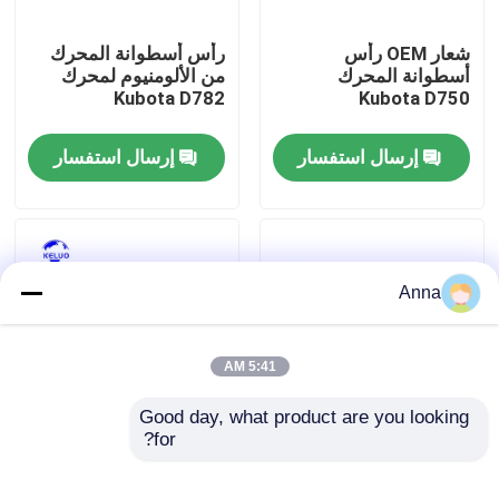
شعار OEM رأس
رأس أسطوانة المحرك
جولة في المعمل
أسطوانة المحرك
من الألومنيوم لمحرك
Kubota D782
Kubota D750
ضبط الجودة
إرسال استفسار
إرسال استفسار
اتصل بنا
طلب اقتباس
Anna
محرك Deutz
5:41 AM
محرك فولفو
Good day, what product are you looking 
for?
رأس أسطوانة المحرك
Kubota D850 فتحة جهاز
الحديدي الصلب للوقود
استشعار رأس الاسطوانة
محرك الكمون
محرك الديزل Kubota