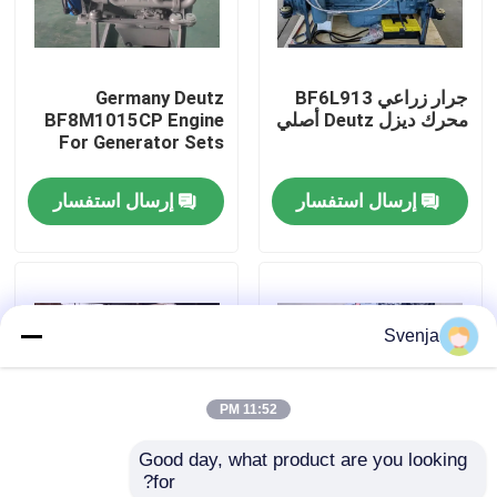
جولة في المعمل
جرار زراعي BF6L913
Germany Deutz
محرك ديزل Deutz أصلي
BF8M1015CP Engine
ضبط الجودة
For Generator Sets
إرسال استفسار
إرسال استفسار
اتصل بنا
طلب اقتباس
Svenja
محرك Deutz
11:52 PM
محرك فولفو
Good day, what product are you looking 
for?
محرك الكمون
Original Restored
OEM Deutz