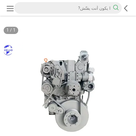
1
/
1