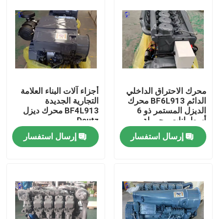
محرك الاحتراق الداخلي
أجزاء آلات البناء العلامة
الدائم BF6L913 محرك
التجارية الجديدة
الديزل المستمر ذو 6
BF4L913 محرك ديزل
أسطوانات محمولة
Deutz
بالتوربوكولر ومبردة
إرسال استفسار
إرسال استفسار
بالهواء لمعدات التعدين
منزل
المنتجات
حول بنا