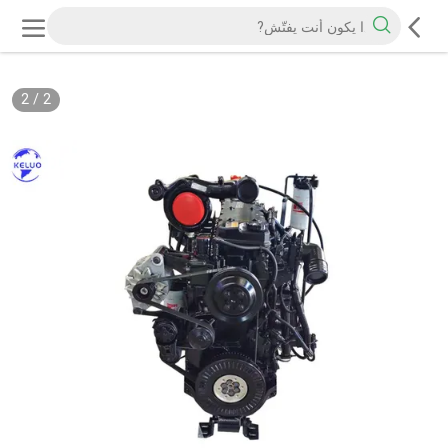
2
/
2