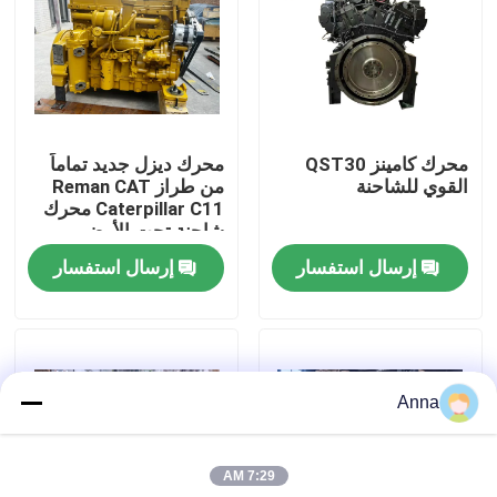
جولة في المعمل
ضبط الجودة
محرك كامينز QST30
محرك ديزل جديد تماماً
القوي للشاحنة
من طراز Reman CAT
اتصل بنا
Caterpillar C11 محرك
شاحنة تحت الأرض
إرسال استفسار
إرسال استفسار
طلب اقتباس
محرك Deutz
Anna
محرك فولفو
7:29 AM
محرك الكمون