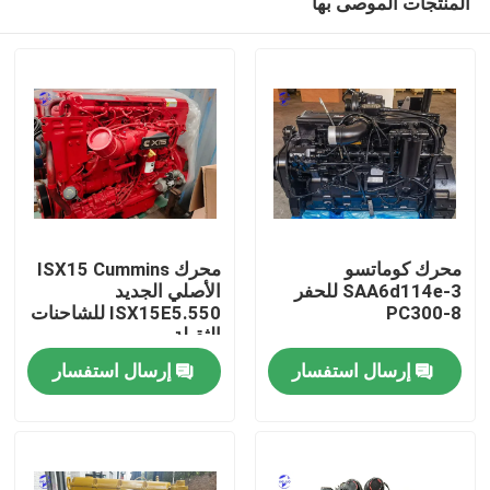
المنتجات الموصى بها
محرك كوماتسو
محرك ISX15 Cummins
SAA6d114e-3 للحفر
الأصلي الجديد
PC300-8
ISX15E5.550 للشاحنات
الثقيلة
منزل
إرسال استفسار
إرسال استفسار
المنتجات
حول بنا