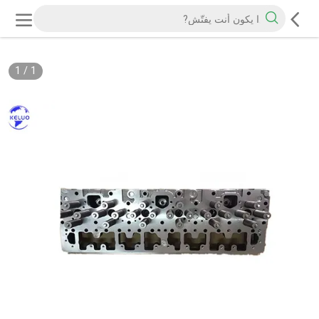
1
/
1