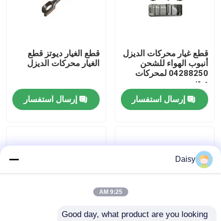
جولة في المعمل
قطع غيار محركات الديزل
قطع الغيار ديوتز قطع
ضبط الجودة
أنبوب الهواء للشحن
الغيار محركات الديزل
04288250 لمحركات
دوتز
اتصل بنا
إرسال استفسار
إرسال استفسار
طلب اقتباس
محرك Deutz
Daisy
محرك فولفو
9:25 AM
Good day, what product are you looking 
محرك الكمون