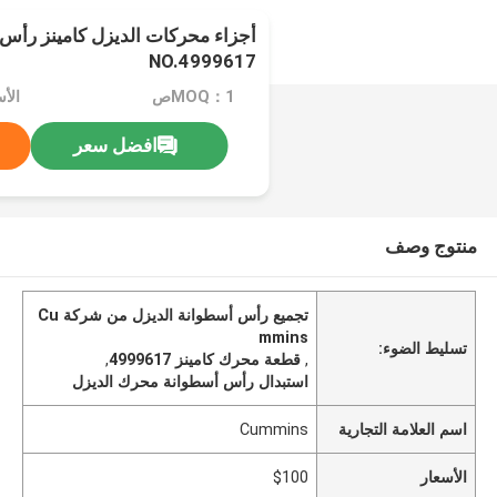
أجزاء محركات الديزل كامينز رأس 
NO.4999617
MOQ：1ص
الأس
افضل سعر
منتوج وصف
تجميع رأس أسطوانة الديزل من شركة Cu
mmins
تسليط الضوء:
,
قطعة محرك كامينز 4999617
,
استبدال رأس أسطوانة محرك الديزل
اسم العلامة التجارية
Cummins
الأسعار
$100