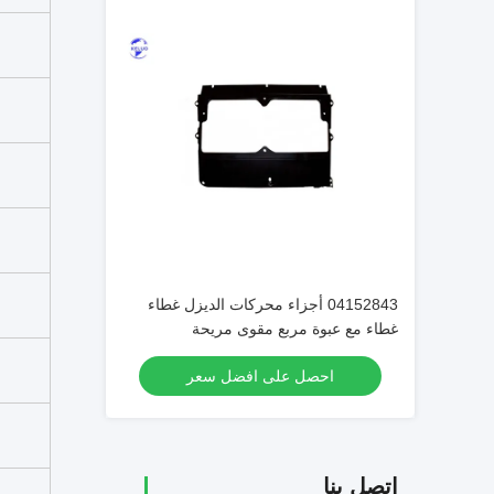
04152843 أجزاء محركات الديزل غطاء
غطاء مع عبوة مربع مقوى مريحة
احصل على افضل سعر
اتصل بنا