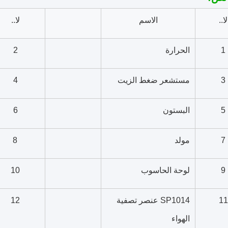
لا..
الاسم
لا..
1
الحرارة
2
3
مستشعر ضغط الزيت
4
5
البستون
6
7
مولد
8
9
لوحة الحاسوب
10
11
SP1014 عنصر تصفية
12
الهواء