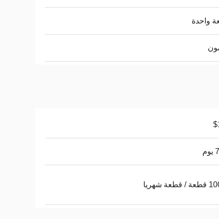
ة واحدة
ون
$
وم
قطعة شهريا