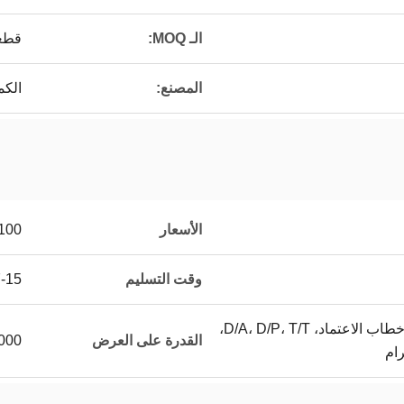
الـ MOQ:
قطع
المصنع:
الكم
الأسعار
100
وقت التسليم
7-15 ي
ترينيداد وتوباغو/باي بال، خطاب الاعتماد، D/A، D/P، T/T،
القدرة على العرض
10000 قطعة / 
ام