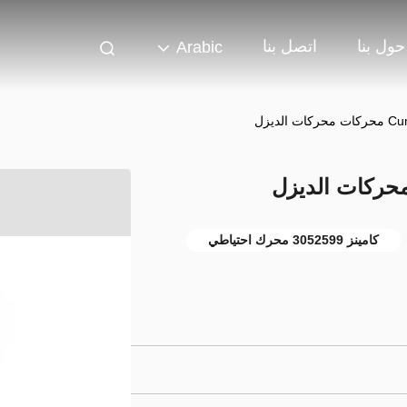
حول بنا
اتصل بنا
Arabic
الديزل
كامينز 3052599 محرك احتياطي