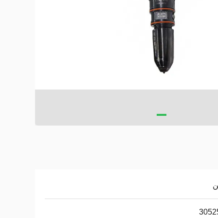
ن
3052