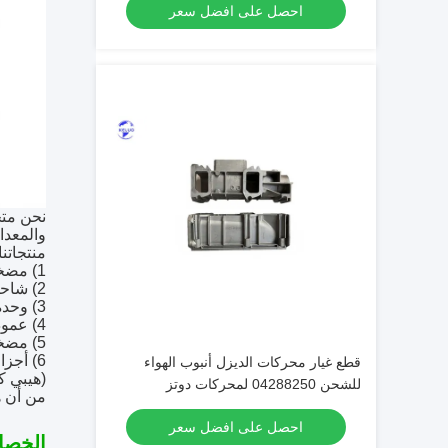
احصل على افضل سعر
نحن متخ
والمعدات
منتجاتن
1) مضخة الوقود، حقن الوقود، وقود متعددة؛
2) شاحن توربو
3) وحدة التحكم الإلكترونية ECM/ECU، حزام الأسلاك؛
4) عمود العدادات، العمود المتحرك، رأس الأسطوانة، كتلة الأسطوانة، مجموعة المكبسات، أجهزة الاستشعار، أغطية الإصلاح؛
5) مضخة جرعة اليوريا، مستشعر NOX؛
6) أجزاء محرك أخرى لبناء المحرك بأكمله.
قطع غيار محركات الديزل أنبوب الهواء
(هيبي ك
للشحن 04288250 لمحركات دوتز
من أن ه
احصل على افضل سعر
الخصا