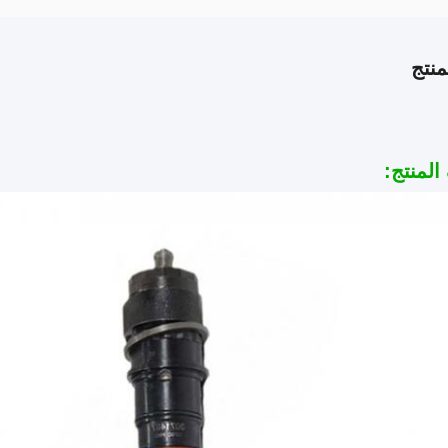
نتج
لمنتج: