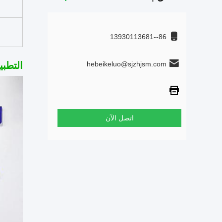
86--13930113681
hebeikeluo@sjzhjsm.com
التطبي
اتصل الآن