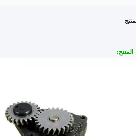
نتج
لمنتج: