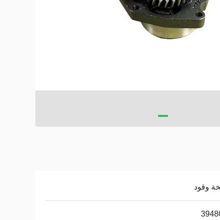
ة وقود
3948