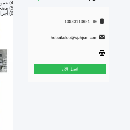
4) عمود العدادات، العمود المتحرك، رأس الأسطوانة، كتلة الأسطوانة، مجموعة المكبسات، أجهزة الاستشعار، أغطية الإصلاح؛
5) مضخة جرعة اليوريا، مستشعر NOX؛
6) أجزاء محرك أخرى لبناء المحرك بأكمله.
86--13930113681
hebeikeluo@sjzhjsm.com
اتصل الآن