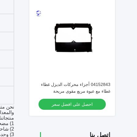
04152843 أجزاء محركات الديزل غطاء
غطاء مع عبوة مربع مقوى مريحة
احصل على افضل سعر
نحن متخ
والمعدات
منتجاتن
1) مضخة الوقود، حقن الوقود، وقود متعددة؛
2) شاحن توربو
اتصل بنا
3) وحدة التحكم الإلكترونية ECM/ECU، حزام الأسلاك؛