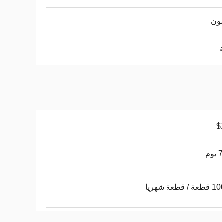
ون
$
وم
قطعة شهريا