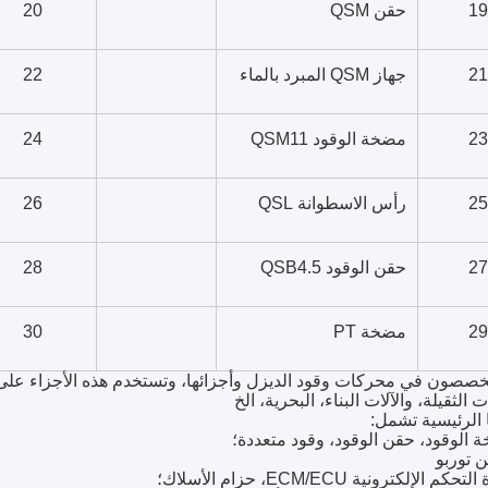
19
حقن QSM
20
21
جهاز QSM المبرد بالماء
22
23
مضخة الوقود QSM11
24
25
رأس الاسطوانة QSL
26
27
حقن الوقود QSB4.5
28
29
مضخة PT
30
صصون في محركات وقود الديزل وأجزائها، وتستخدم هذه الأجزاء على
 الثقيلة، والآلات البناء، البحرية، الخ
ا الرئيسية تشمل: