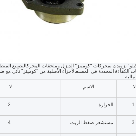
يلو" تزويدك بمحركات "كومينز" الديزل وملحقات المحركالتصنيع المتطور
ت الكفاءة المحددة في المصنعالأجزاء الأصلية من "كومينز" تأتي مع ض
مالية
لا..
الاسم
لا..
1
الحرارة
2
3
مستشعر ضغط الزيت
4