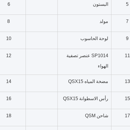
5
البستون
6
7
مولد
8
9
لوحة الحاسوب
10
11
SP1014 عنصر تصفية
12
الهواء
13
مضخة المياه QSX15
14
15
رأس الاسطوانة QSX15
16
17
شاحن QSM
18