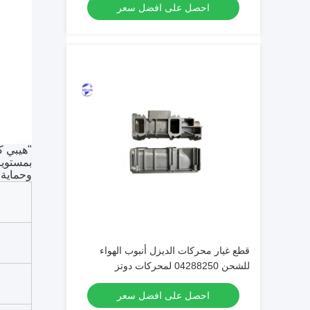
احصل على افضل سعر
"هيبي ك
بمستويا
وحماية 
قطع غيار محركات الديزل أنبوب الهواء
للشحن 04288250 لمحركات دوتز
احصل على افضل سعر