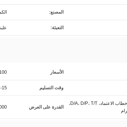
المصنع:
الكم
التعبئة:
علبة
الأسعار
100
وقت التسليم
7-15 ي
ترينيداد وتوباغو/باي بال، خطاب الاعتماد، D/A، D/P، T/T،
القدرة على العرض
10000 قطعة / 
ام