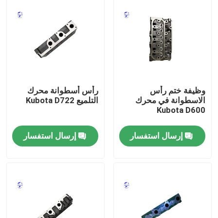
وظيفة ختم رأس
رأس أسطوانة محرك
الاسطوانة في محرك
التلميع Kubota D722
Kubota D600
إرسال استفسار
إرسال استفسار
منزل
المنتجات
حول بنا