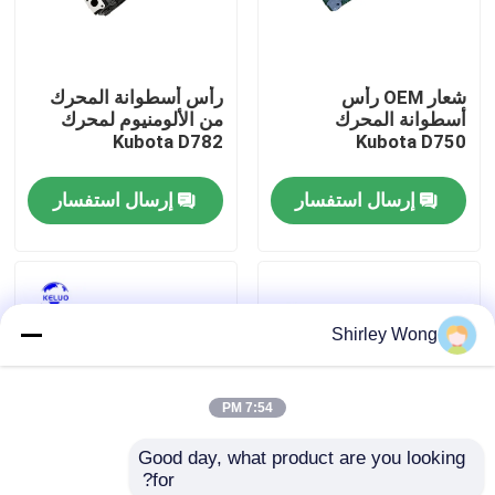
جولة في المعمل
شعار OEM رأس
رأس أسطوانة المحرك
أسطوانة المحرك
من الألومنيوم لمحرك
ضبط الجودة
Kubota D782
Kubota D750
إرسال استفسار
إرسال استفسار
اتصل بنا
طلب اقتباس
Shirley Wong
محرك Deutz
7:54 PM
محرك فولفو
Good day, what product are you looking 
for?
محرك الكمون
رأس أسطوانة المحرك
Kubota D850 فتحة جهاز