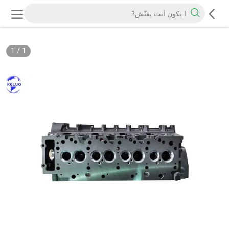
1
/
1