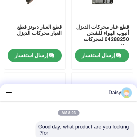
جولة في المعمل
قطع غيار محركات الديزل
قطع الغيار ديوتز قطع
أنبوب الهواء للشحن
الغيار محركات الديزل
ضبط الجودة
04288250 لمحركات
دوتز
إرسال استفسار
إرسال استفسار
اتصل بنا
طلب اقتباس
Daisy
محرك Deutz
8:03 AM
محرك فولفو
Good day, what product are you looking 
for?
محرك الكمون
04152843 أجزاء
حل استبدال المبرد-