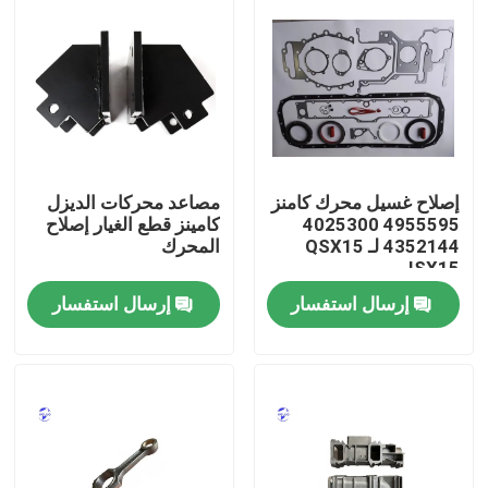
إصلاح غسيل محرك كامنز
مصاعد محركات الديزل
4955595 4025300
كامينز قطع الغيار إصلاح
4352144 لـ QSX15
المحرك
ISX15
إرسال استفسار
إرسال استفسار
منزل
المنتجات
حول بنا