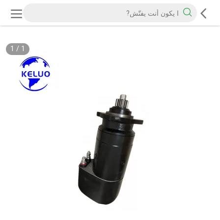
1
/
1