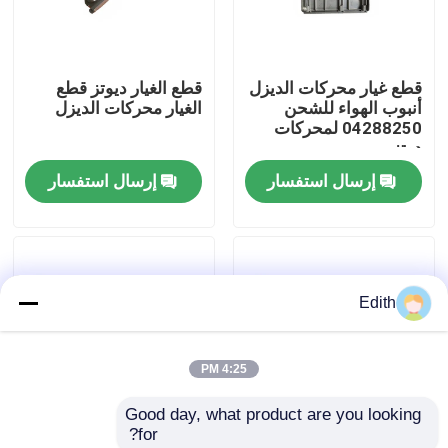
جولة في المعمل
قطع غيار محركات الديزل
قطع الغيار ديوتز قطع
أنبوب الهواء للشحن
الغيار محركات الديزل
ضبط الجودة
04288250 لمحركات
دوتز
إرسال استفسار
إرسال استفسار
اتصل بنا
طلب اقتباس
Edith
محرك Deutz
4:25 PM
محرك فولفو
Good day, what product are you looking 
for?
محرك الكمون
04152843 أجزاء
حل استبدال المبرد-