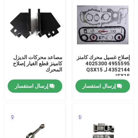
إصلاح غسيل محرك كامنز
مصاعد محركات الديزل
4955595 4025300
كامينز قطع الغيار إصلاح
4352144 لـ QSX15
المحرك
ISX15
إرسال استفسار
إرسال استفسار
منزل
المنتجات
حول بنا