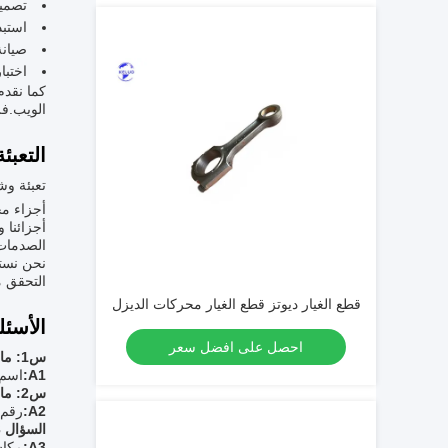
تصميم
استبد
صيانة
اختبا
كما نقدم
الويب.فريق الدعم ال
التعبئ
تعبئة و
أجزاء مح
أجزائنا 
الصدمات 
نحن نست
التحقق م
قطع الغيار ديوتز قطع الغيار محركات الديزل
الأسئل
احصل على افضل سعر
س1: ما هو اسم العلامة التجارية لأجزاء محركات الديزل؟
A1:
اسم ا
س2: ما هو رقم الطراز لأجزاء محركات الديزل؟
A2:
رقم ا
السؤال 3: أين هو مكان المنشأ لأجزاء محركات الديزل؟
A3:
مكان