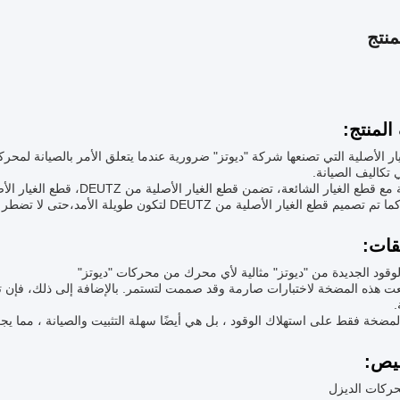
نتج
لمنتج:
ار الأصلية التي تصنعها شركة "ديوتز" ضرورية عندما يتعلق الأمر بالصيانة لمح
 تكاليف الصيانة.
 قطع الغيار الأصلية من DEUTZ لتكون طويلة الأمد،حتى لا تضطر إلى استبدال الأجزاء بشكل متكرر.
قات:
قود الجديدة من "ديوتز" مثالية لأي محرك من محركات "ديوتز"
 هذه المضخة لاختبارات صارمة وقد صممت لتستمر. بالإضافة إلى ذلك، فإن تنو
.
لمضخة فقط على استهلاك الوقود ، بل هي أيضًا سهلة التثبيت والصيانة ، مما يجعلها خيا
يص:
حركات الديزل