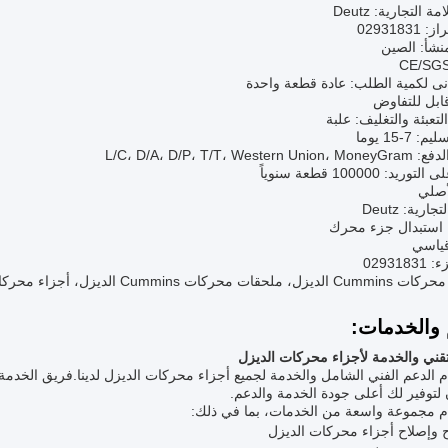
 التجارية: Deutz
0293183
نشأ: الصين
دنى لكمية الطلب: عادة قطعة واحدة
ابل للتفاوض
لتعبئة والتغليف: علبة
7-15 يوما
L/C، D/A، D/P، T/T، West
يد: 100000 قطعة سنوياً
لأصلي
ارية: Deutz
: استبدال جزء محرك
قياسي
02931
كات Cummins الديزل، أجزاء محركات Cummins الديزل
 والخدمات:
تقني والخدمة لأجزاء محركات الديزل
 الدعم الفني الشامل والخدمة لجميع أجزاء محركات الديزل لدينا.فريق الخدمة لدي
توفير لك أعلى جودة الخدمة والدعم.
م مجموعة واسعة من الخدمات، بما في ذلك:
 وإصلاح أجزاء محركات الديزل