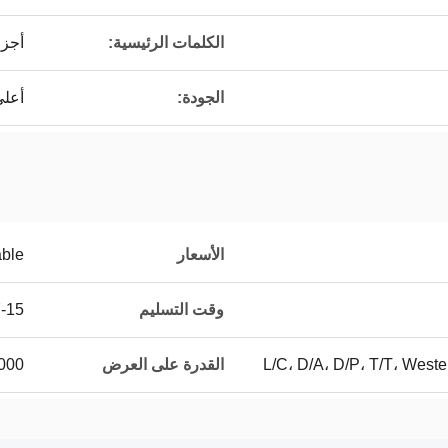
الكلمات الرئيسية:
أجزاء
الجودة:
أعلى
الأسعار
able
وقت التسليم
7-15 ي
L/C، D/A، D/P، T/T، Wes
القدرة على العرض
100000 قط