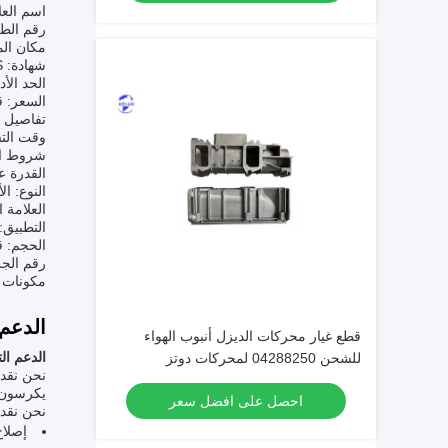
اسم العلامة
رقم الطراز: 1
مكان الم
شهادة: CE/SGS
الحد الأ
السعر: ق
تفاصيل ا
وقت التسليم: 
شروط الدفع: ern Union، MoneyGram
القدرة على التور
النوع: ا
العلامة التج
التطبيق
الحجم: 
رقم الجزء: 831
مكونات محركات Cummins الديزل، ملحقات محر
الدعم
قطع غيار محركات الديزل أنبوب الهواء
الدعم ال
للشحن 04288250 لمحركات دوتز
نحن نقدم
يكرسون ل
احصل على افضل سعر
نحن نقد
إصلاح