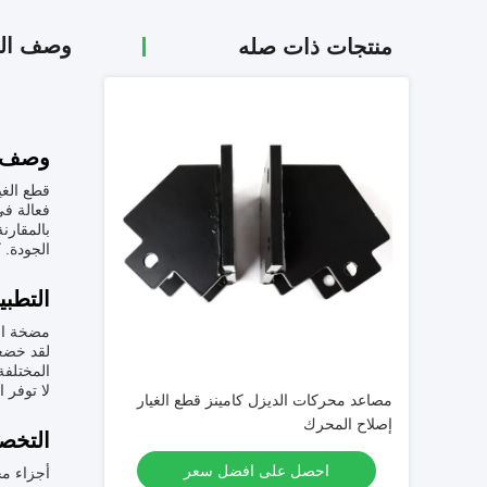
وصف الم
منتجات ذات صله
وصف ا
قطع الغي
فعالة في
الجودة. كما تم تصميم
التطبي
مضخة الو
لقد خضعت
المختلفة
لا توفر ا
مصاعد محركات الديزل كامينز قطع الغيار
إصلاح المحرك
التخص
احصل على افضل سعر
أجزاء م