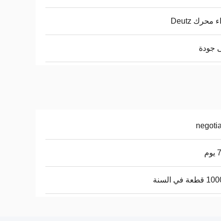
 محرك Deutz
 جودة
negoti
وم
عة في السنة