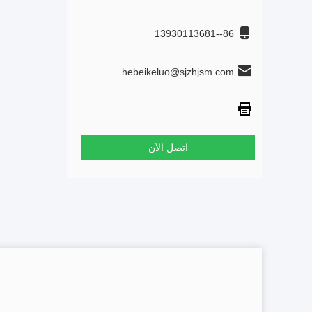
86--13930113681
hebeikeluo@sjzhjsm.com
اتصل الآن