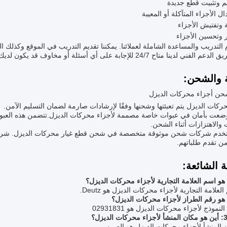
 وتثبيت قطع جديدة
ال الأجزاء المتآكلة أو المعيبة
 وتفتيش الأجزاء
ر وتحسين الأجزاء
 التدريب والمساعدة الشاملة لعملائنا. يمكننا تقديم التدريب في الموقع وكذلك الد
فني لدينا متاح 24/7 للإجابة على أي أسئلة أو مخاوف قد يكون لديك.
ة والشحن:
شحن أجزاء محركات الديزل
ركات الديزل يتم تعبئتها وشحنها وفقًا لإرشادات صارمة لضمان التسليم الآمن.
وضعت بأمان في عبوات خاصة مصممة لأجزاء محركات الديزل.تتضمن هذه العبوة ط
والاهتزازات أثناء الشحن.
خدم شركات شحن موثوقة متخصصة في شحن قطع غيار محركات الديزل. شركات ال
ن تقدم طلباتهم.
ة الشائعة:
لعلامة التجارية لأجزاء محركات الديزل هو Deutz.
لنموذج لأجزاء محركات الديزل هو 02931831
 المنشأ لأجزاء محركات الديزل هو الصين.