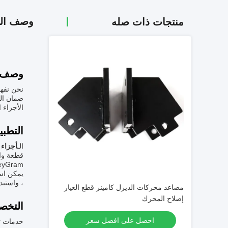
وصف الم
منتجات ذات صله
وصف ا
نحن نفهم
ضمان الج
الأجزاء ا
التطبي
الـ
أجزاء 
MoneyGram. القدرة على التوريد هي 100000 قطعة في السنة.ي
، واستبدال قطع غيار محركات Deutz ،
مصاعد محركات الديزل كامينز قطع الغيار
إصلاح المحرك
التخص
احصل على افضل سعر
خدمات ت