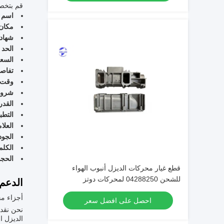
قم بتخصيص
اسم ا
مكان 
شهادة
الحد 
السعر
تفاصي
وقت ا
شروط
القدر
التطب
العلا
الجود
الكلم
الحجم
قطع غيار محركات الديزل أنبوب الهواء
للشحن 04288250 لمحركات دوتز
الدعم
أجزاء مح
احصل على افضل سعر
نحن نقدم
الديزل ا