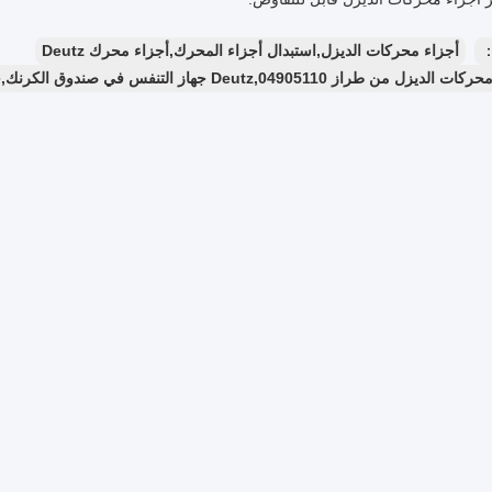
：
أجزاء محركات الديزل,استبدال أجزاء المحرك,أجزاء محرك Deutz
راز Deutz,04905110 جهاز التنفس في صندوق الكرنك,جهاز تنفسي عالي الأداء