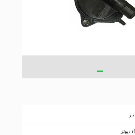
يار
ء ديوتز