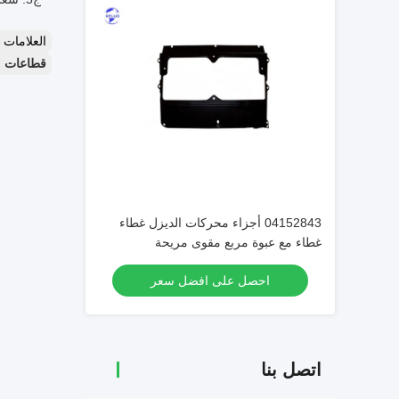
العلامات
قطاعات محركات الديزل من ط
04152843 أجزاء محركات الديزل غطاء
غطاء مع عبوة مربع مقوى مريحة
احصل على افضل سعر
اتصل بنا