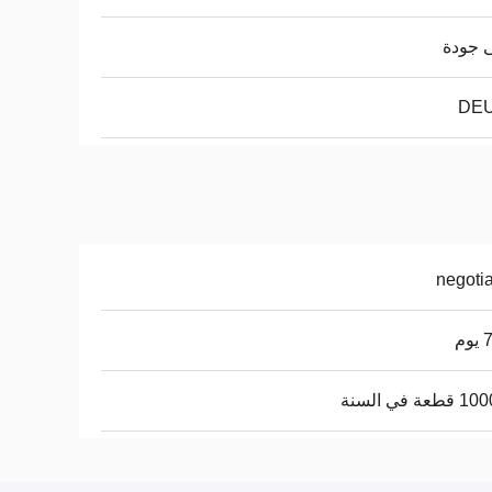
 جودة
DE
negoti
وم
عة في السنة