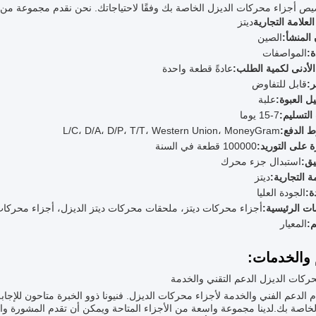
 أجزاء محركات الديزل الخاصة بك وفقًا لاحتياجاتك. نحن نقدم مجموعة من أجزاء محركات الديزل 
لعلامة التجارية
ديتز
المنشأ:
الصين
:
المواصفات
الأدنى لكمية الطلب:
عادةً قطعة واحدة
:
قابل للتفاوض
ل العبوة:
علبة
لتسليم:
7-15 يوما
 الدفع:
L/C، D/A، D/P، T/T، Western Union، MoneyGram
ة على التوريد:
100000 قطعة في السنة
يق:
استبدال جزء محرك
مة التجارية:
ديتز
ة:
الجودة العليا
ات الرئيسية:
أجزاء محركات ديتز، ملحقات محركات ديتز الديزل، أجزاء محركات 
:
المعيار
 والخدمات:
ركات الديزل الدعم التقني والخدمة
 الدعم الفني والخدمة لأجزاء محركات الديزل. فنيونا ذوو الخبرة متاحون للإج
لخاصة بك.لدينا مجموعة واسعة من الأجزاء المتاحة ويمكن أن تقدم المشورة و