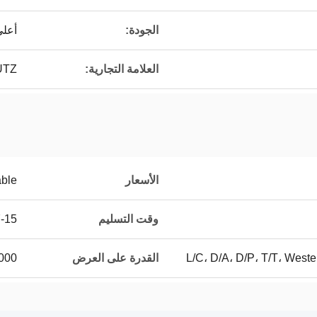
الجودة:
أعلى
العلامة التجارية:
UTZ
الأسعار
able
وقت التسليم
7-15 ي
L/C، D/A، D/P، T/T، Wes
القدرة على العرض
100000 قط