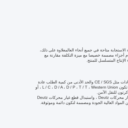
لاستجابة متاحة في جميع أنحاء العالمعلاوة على ذلك،
نقدم أجزاء مصممة خصيصا مع ميزة التكلفة مقارنة مع
 الإنتاج المتسلسل للمنتج.
هو قطعة بديلة عالية الجودة من محركات صناعة الصين.لديها شهادات مثل CE / SGS والحد الأدنى من كمية الطلب عادة
قطعة واحدةالسعر قابل للتفاوض ويمكن تسليمه في 7-15 يوماً. شروط الدفع يمكن أن تكون L / C ، D / A ، D / P ، T / T ، Western Union ، أو
يمكن استخدام قطع غيار محركات الديزل Deutz كجزء محركات Deutz esel ، وقطع غيار محركات Deutz ، واستبدال قطع غيار محركات Deutz