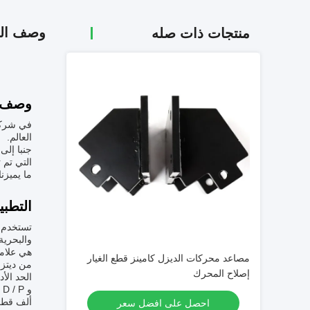
وصف الم
منتجات ذات صله
وصف ا
في شركتن
العالم.
جنبا إلى
التي تم 
ما يميزن
التطبي
تستخدم م
والبحرية وتط
هي علامة
مصاعد محركات الديزل كامينز قطع الغيار
من ديتز معتمدة مع 
إصلاح المحرك
ألف قطعة
احصل على افضل سعر