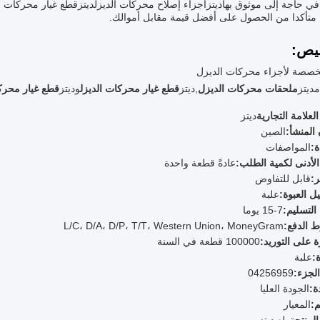
في حاجة إلى موثوق بها
ديتز
أجزاء إصلاح محركات الديزل
ديتز
قطع غيار محركات ا
متأكدا من الحصول على أفضل قيمة مقابل أموالك.
يص:
صصة لأجزاء محركات الديزل
م
ديتز
ملحقات محركات الديزل
,
ديتز
قطع غيار محركات الديزل
و
ديتز
قطع غيار محركا
لعلامة التجارية
ديتز
المنشأ:
الصين
:
المواصفات
الأدنى لكمية الطلب:
عادةً قطعة واحدة
:
قابل للتفاوض
ل العبوة:
علبة
لتسليم:
7-15 يوما
 الدفع:
L/C، D/A، D/P، T/T، Western Union، MoneyGram
ة على التوريد:
100000 قطعة في السنة
ة:
علبة
لجزء:
04256959
ة:
الجودة العليا
:
المعيار