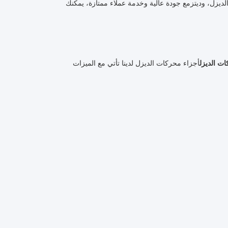
لديزل، و
ديتز
مع جودة عالية وخدمة عملاء ممتازة، يمكنك
ت الديزل
أجزاء محركات الديزل لدينا تأتي مع الميزات