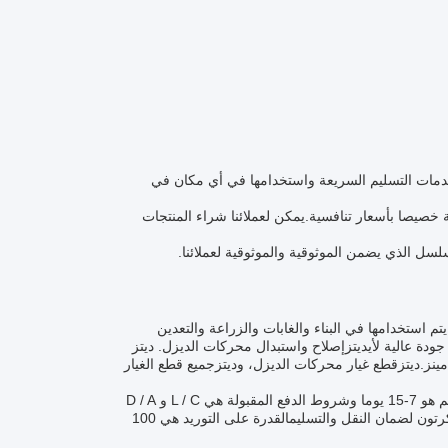
خدمات التسليم السريعة واستخدامها في أي مكان في
خصيصا بأسعار تنافسية.يمكن لعملائنا شراء المنتجات
تسلسل الذي يضمن الموثوقية والموثوقية لعملائنا.
استخدامها في البناء والغابات والزراعة والتعدين
ديتز
إصلاح واستبدال محركات الديزل. ديتز
ينز.
ديتز
قطع غيار محركات الديزل، و
ديتز
جميع قطع الغيار
الحد الأدنى لكمية الطلب عادة ما يكون قطعة واحدة والسعر قابل للتفاوض. وقت التسليم هو 7-15 يوما وشروط الدفع المقبولة هي L / C و D / A
و D / P و T / T و Western Union و MoneyGram.يتم تعبئة أجزاء دوتز في صناديق الكرتون لضمان النقل والتسليمالقدرة على التوريد هي 100