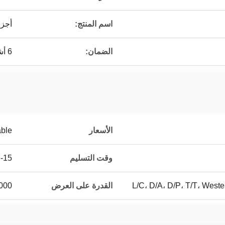
اسم المنتج:
أجزا
الضمان:
6 أشهر
الأسعار
able
وقت التسليم
7-15 ي
L/C، D/A، D/P، T/T، Wes
القدرة على العرض
100000 قط