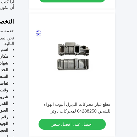
إذا كنت 
أن تكون 
التخص
خدمة مخ
نحن نقد
التالية:
اسم ا
مكان 
شهادة
الحد 
السعر
تفاصي
وقت ا
شروط
القدر
قطع غيار محركات الديزل أنبوب الهواء
العبو
للشحن 04288250 لمحركات دوتز
رقم ا
الجود
احصل على افضل سعر
الحجم