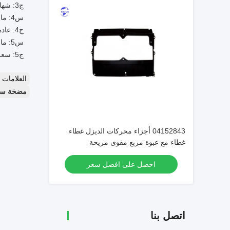
ج3: شهادة أجزاء محركات الديزل هي CE/SGS.
س4: ما هو الحد الأدنى لكمية الطلب؟
ج4: عادة 1 قطعة هي الحد الأدنى لكمية الطلب.
س5: ما هو سعر قطع غيار محركات الديزل؟
ج5: سعر أجزاء محركات الديزل قابل للتفاوض.
العلامات
مضخة سائل التبريد لمحرك DEUTZ,قطا
04152843 أجزاء محركات الديزل غطاء
غطاء مع عبوة مربع مقوى مريحة
احصل على افضل سعر
اتصل بنا