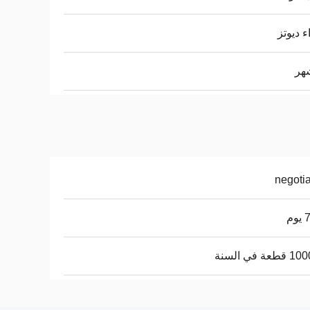
ء ديوتز
negoti
وم
عة في السنة