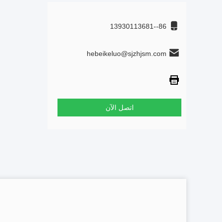
86--13930113681
hebeikeluo@sjzhjsm.com
اتصل الآن