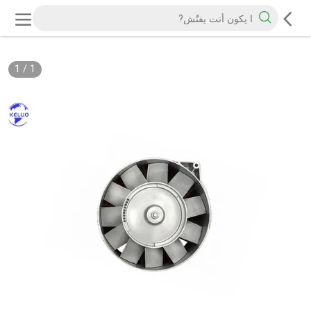
1
/
1