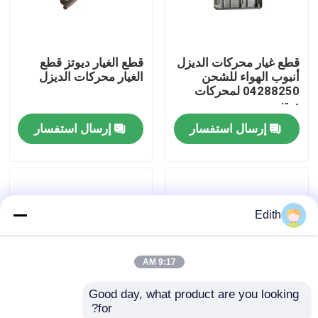
جولة في المعمل
قطع غيار محركات الديزل
قطع الغيار ديوتز قطع
أنبوب الهواء للشحن
الغيار محركات الديزل
ضبط الجودة
04288250 لمحركات
دوتز
إرسال استفسار
إرسال استفسار
اتصل بنا
طلب اقتباس
Edith
محرك Deutz
9:17 AM
محرك فولفو
Good day, what product are you looking 
for?
محرك الكمون
04152843 أجزاء
حل استبدال المبرد-