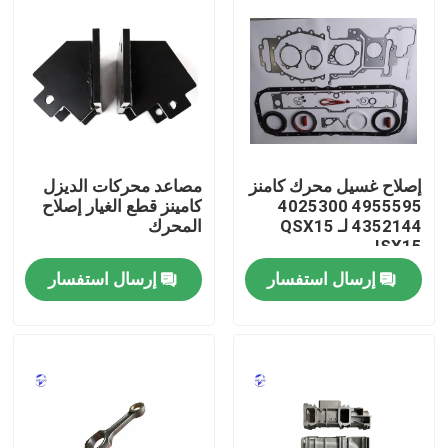
إصلاح غسيل محرك كامنز
مصاعد محركات الديزل
4955595 4025300
كامينز قطع الغيار إصلاح
4352144 لـ QSX15
المحرك
ISX15
إرسال استفسار
إرسال استفسار
منزل
المنتجات
حول بنا