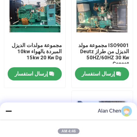
جولة في المعمل
ضبط الجودة
ISO9001 مجموعة مولد
مجموعة مولدات الديزل
الديزل من طراز Deutz
المبردة بالهواء 10kw
اتصل بنا
15kw 20 Kw Dg
50HZ/60HZ 30 Kw
Genset
إرسال استفسار
إرسال استفسار
طلب اقتباس
محرك Deutz
Alan Chen
محرك فولفو
4:46 AM
محرك الكمون