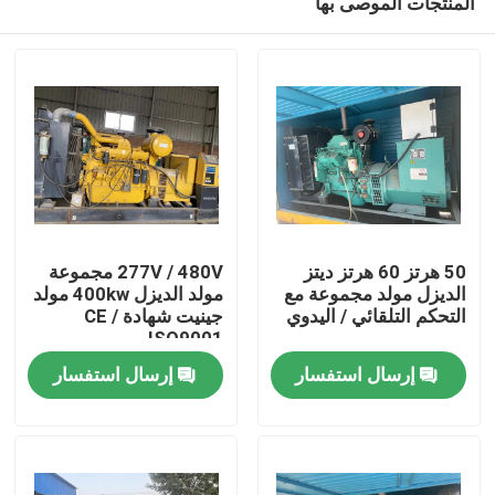
المنتجات الموصى بها
50 هرتز 60 هرتز ديتز
277V / 480V مجموعة
الديزل مولد مجموعة مع
مولد الديزل 400kw مولد
التحكم التلقائي / اليدوي
جينيت شهادة CE /
ISO9001
منزل
إرسال استفسار
إرسال استفسار
المنتجات
حول بنا