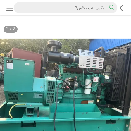
3
/
2