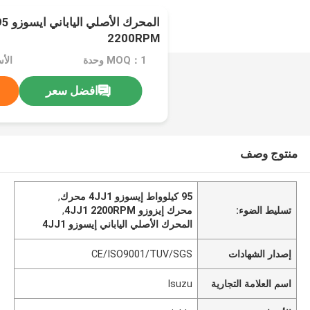
2200RPM
MOQ：1 وحدة
الأسعا
افضل سعر
منتوج وصف
95 كيلوواط إيسوزو 4JJ1 محرك
,
تسليط الضوء:
محرك إيزوزو 4JJ1 2200RPM
,
المحرك الأصلي الياباني إيسوزو 4JJ1
إصدار الشهادات
CE/ISO9001/TUV/SGS
اسم العلامة التجارية
Isuzu