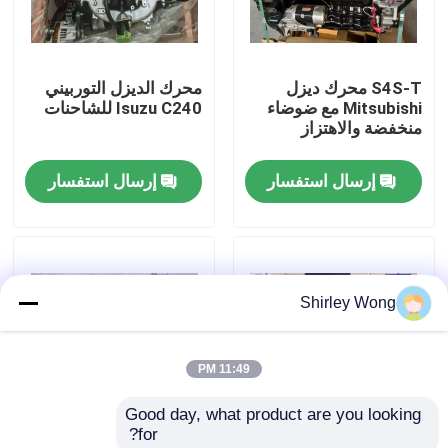
جولة في المعمل
S4S-T محرك ديزل
محرك الديزل التوربيني
Mitsubishi مع ضوضاء
Isuzu C240 للشاحنات
ضبط الجودة
منخفضة والاهتزاز
إرسال استفسار
إرسال استفسار
اتصل بنا
طلب اقتباس
Shirley Wong
محرك Deutz
11:49 PM
محرك فولفو
Good day, what product are you looking 
for?
محرك الكمون
محرك إسوزو الإلكتروني
يورو 3 محرك إسوزو قوي