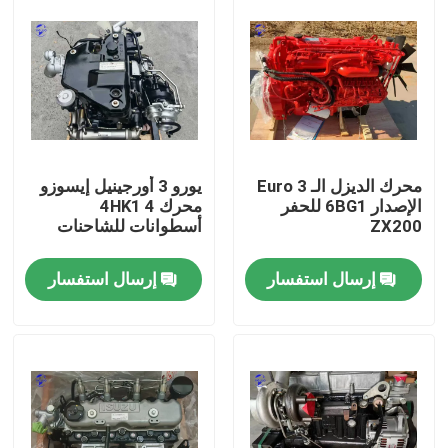
محرك الديزل الـ Euro 3
يورو 3 أورجينيل إيسوزو
الإصدار 6BG1 للحفر
محرك 4HK1 4
ZX200
أسطوانات للشاحنات
إرسال استفسار
إرسال استفسار
منزل
المنتجات
حول بنا