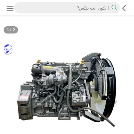
4
/
2