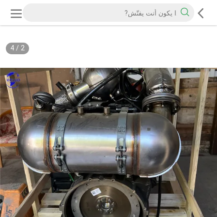
4
/
2