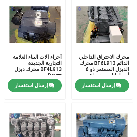
محرك الاحتراق الداخلي
أجزاء آلات البناء العلامة
الدائم BF6L913 محرك
التجارية الجديدة
الديزل المستمر ذو 6
BF4L913 محرك ديزل
أسطوانات محمولة
Deutz
بالتوربوكولر ومبردة
إرسال استفسار
إرسال استفسار
بالهواء لمعدات التعدين
منزل
المنتجات
حول بنا