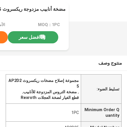
مضخة أنابيب مزدوجة ريكسروث AP2D25 أجهزة إصلاح
MOQ：1PC
الأسعار
افضل سعر
منتوج وصف
مجموعة إصلاح مضخات ريكسروث AP2D2
5
تسليط الضوء:
,
مضخة التروس المزدوجة للأنابيب
,
قطع الغيار لضخة العجلات Rexroth
Minimum Order Q
1PC
uantity