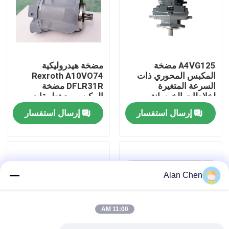
جولة في المعمل
ضبط الجودة
A4VG125 مضخة
مضخة هيدروليكية
المكبس المحوري ذات
Rexroth A10VO74
السرعة المتغيرة
DFLR31R مضخة
اتصل بنا
لخلاطات الخرسانة
المكبس مع تطبيقات
طاقة السائل المتداخل
إرسال استفسار
إرسال استفسار
طلب اقتباس
محرك Deutz
Alan Chen
محرك فولفو
11:00 AM
محرك الكمون