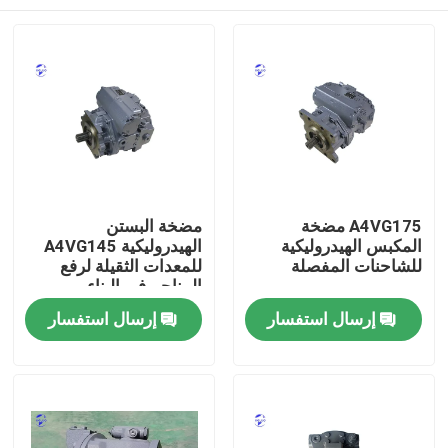
A4VG175 مضخة
مضخة البستن
المكبس الهيدروليكية
الهيدروليكية A4VG145
للشاحنات المفصلة
للمعدات الثقيلة لرفع
المناجم في البناء
منزل
إرسال استفسار
إرسال استفسار
المنتجات
حول بنا