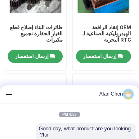
جولة في المعمل
OEM إنقاذ الرافعة
طائرات البناء إصلاح قطع
الهيدروليكية الصناعية لـ
الغيار الحفارة تجميع
ضبط الجودة
RTG البحرية
مكبرات
إرسال استفسار
إرسال استفسار
اتصل بنا
طلب اقتباس
Alan Chen
محرك Deutz
4:55 PM
محرك فولفو
Good day, what product are you looking 
for?
محرك الكمون
أجزاء من آلات البناء مع
الحفرة الهيدروليكية مع