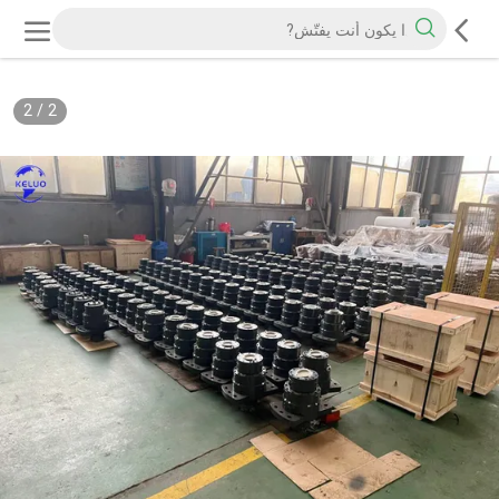
2
/
2