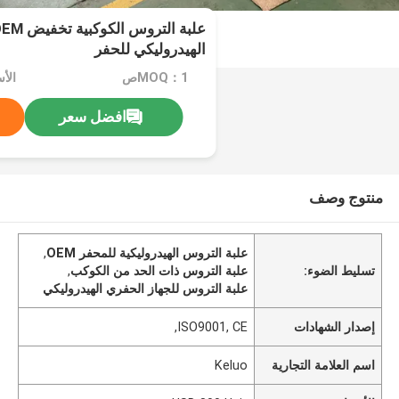
الهيدروليكي للحفر
MOQ：1ص
الأسعار
افضل سعر
منتوج وصف
علبة التروس الهيدروليكية للمحفر OEM
,
تسليط الضوء:
علبة التروس ذات الحد من الكوكب
,
علبة التروس للجهاز الحفري الهيدروليكي
إصدار الشهادات
ISO9001, CE,
اسم العلامة التجارية
Keluo