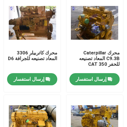
محرك Caterpillar
محرك كاتربيلر 3306
C9.3B المعاد تصنيعه
المعاد تصنيعه للجرافة D6
للحفر CAT 350
إرسال استفسار
إرسال استفسار
منزل
المنتجات
حول بنا