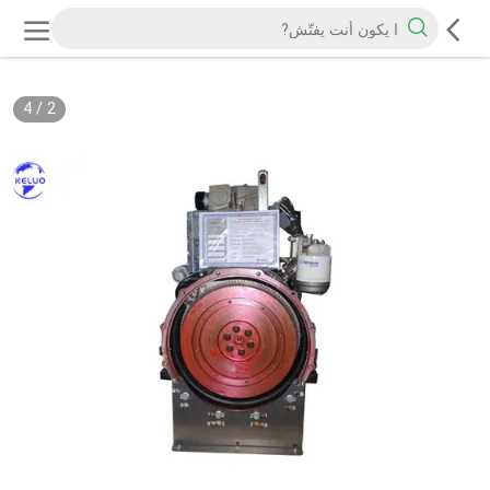
4
/
2