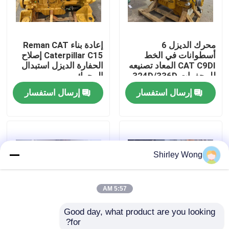
جولة في المعمل
محرك الديزل 6
إعادة بناء Reman CAT
أسطوانات في الخط
Caterpillar C15 إصلاح
ضبط الجودة
CAT C9DI المعاد تصنيعه
الحفارة الديزل استبدال
للمحفرات 324D/336D
المحرك
إرسال استفسار
إرسال استفسار
اتصل بنا
طلب اقتباس
Shirley Wong
محرك Deutz
5:57 AM
محرك فولفو
Good day, what product are you looking 
for?
محرك الكمون
كاتربيلر 336E C9.3
404J-E22TA محركات