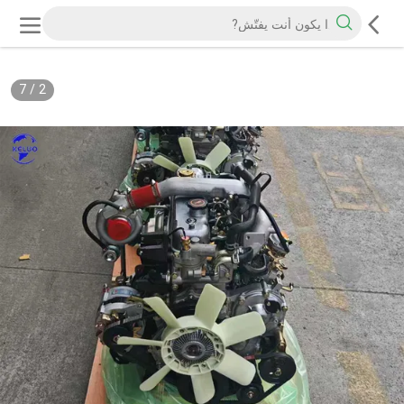
7
/
2