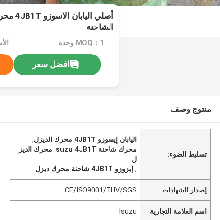
أصلي الياب
الشاحنة
MOQ：1 وحدة
الأسعا
افضل سعر
منتوج وصف
اليابان إيسوزو 4JB1T محرك الديزل
,
محرك شاحنة Isuzu 4JB1T محرك الديز
تسليط الضوء:
ل
,
إيزوزو 4JB1T شاحنة محرك ديزل
إصدار الشهادات
CE/ISO9001/TUV/SGS
اسم العلامة التجارية
Isuzu