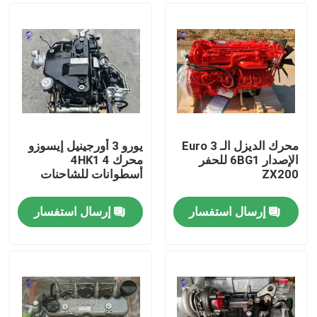
محرك الديزل الـ Euro 3
يورو 3 أورجينيل إيسوزو
الإصدار 6BG1 للحفر
محرك 4HK1 4
ZX200
أسطوانات للشاحنات
إرسال استفسار
إرسال استفسار
منزل
المنتجات
حول بنا