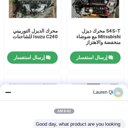
جولة في المعمل
S4S-T محرك ديزل
محرك الديزل التوربيني
ضبط الجودة
Mitsubishi مع ضوضاء
Isuzu C240 للشاحنات
منخفضة والاهتزاز
اتصل بنا
إرسال استفسار
إرسال استفسار
طلب اقتباس
محرك Deutz
Lauren Qi
محرك فولفو
8:42 AM
Good day, what product are you looking 
محرك الكمون