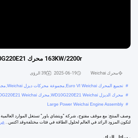
163KW/2200r محرك Weichai WD10G220E21 محرك ديزل Weichai لحامل العجلات
محرك Weichai
2025-06-19
39 الرؤى
#
تجميع المحرك Euro VI Weichai,مجموعة محركات ديزل Weichai,مجموعة محرك "ويتشاي" ذات الطاقة الكبيرة
#
محرك الديزل WD10G220E21 Weichai,محرك WD10G220E21 Weichai,محرك الديزل Weichai 163 كيلوواط
Large Power Weichai Engine Assembly
#
وصف المنتج: مع موقف مفتوح، شركة "ويتشاي باور" تستغل الموارد العالمية 
لتكون المزود الرائد في العالم لحلول الطاقة في فئات مختلفةوقد اكتس...
عرض
رسائل الزائر