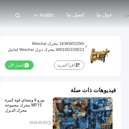
ت
حول بنا
اتصل بنا
Arabic
163KW/2200r محرك Weichai
WD10G220E21 محرك ديزل Weichai لحامل
العجلات
اقرأ المزيد
اتصل الآن
فيديوهات ذات صلة
يورو 6 ويتشاي قوة كبيرة
WP15 محرك مجموعة
محرك الديزل
محرك Weichai
2026-05-07
00:21