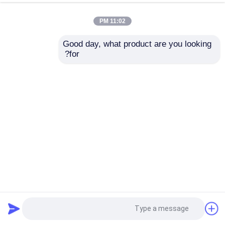
11:02 PM
Good day, what product are you looking 
for?
محرك Deutz المبرد بالماء F6L912 مع 6 أسطوانات
محرك Deutz
2024-11-29