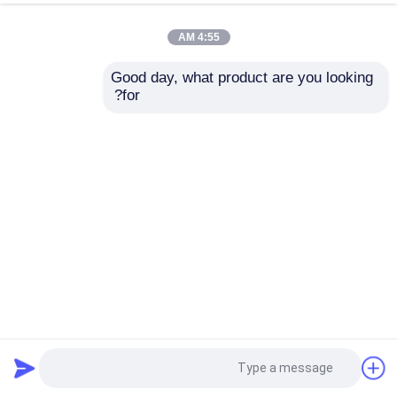
4:55 AM
Good day, what product are you looking 
for?
سوق اليابان قطع الغيار Kubota V3600T مولد محرك صناعي
محرك كوبوتا
2026-05-07