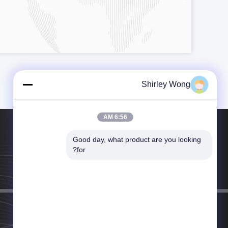
Shirley Wong
6:56 AM
Good day, what product are you looking 
هاتف：86--13930113681
for?
البريد الإلكتروني：hebeikeluo@sjzhjsm.com