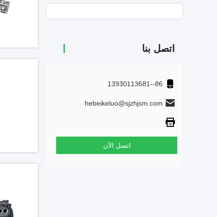
اتصل بنا
86--13930113681
hebeikeluo@sjzhjsm.com
اتصل الآن