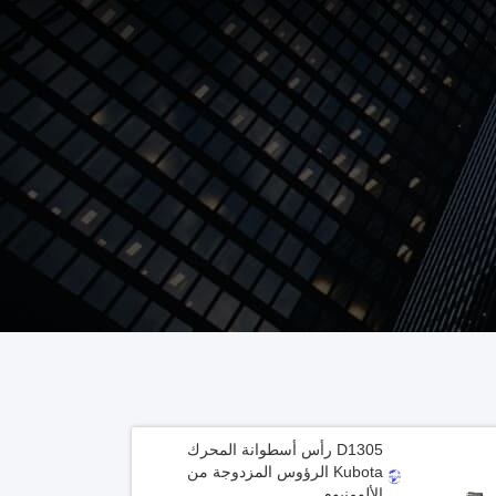
D1305 رأس أسطوانة المحرك
Kubota الرؤوس المزدوجة من
الألومنيوم