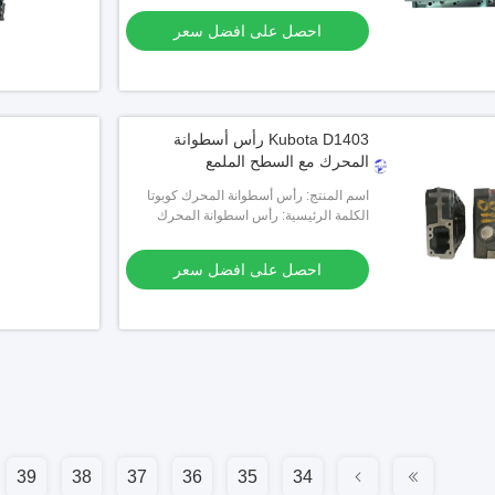
احصل على افضل سعر
Kubota D1403 رأس أسطوانة
المحرك مع السطح الملمع
اسم المنتج: رأس أسطوانة المحرك كوبوتا
D1403
الكلمة الرئيسية: رأس اسطوانة المحرك
احصل على افضل سعر
39
38
37
36
35
34