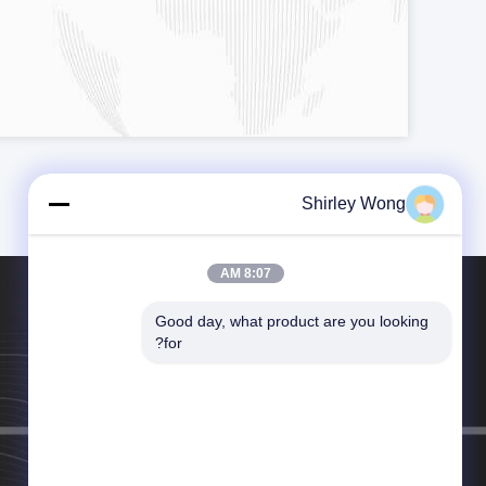
Shirley Wong
8:07 AM
Good day, what product are you looking 
هاتف：86--13930113681
for?
البريد الإلكتروني：hebeikeluo@sjzhjsm.com