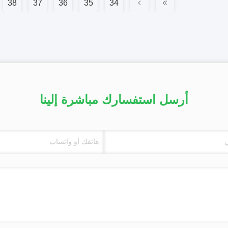
38
37
36
35
34
أرسل استفسارك مباشرة إلينا