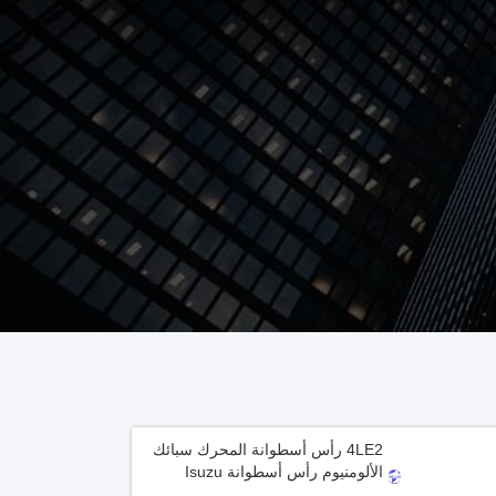
4LE2 رأس أسطوانة المحرك سبائك
الألومنيوم رأس أسطوانة Isuzu