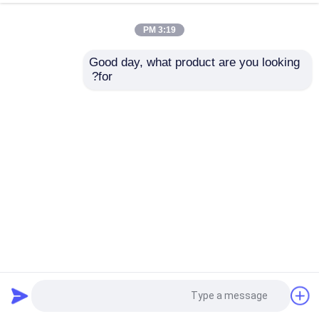
3:19 PM
Good day, what product are you looking 
for?
يورو III TCD2012LO62V محركات دوتز محركات الديزل المبردة
بالماء مع EPA
محرك Deutz
2025-04-02